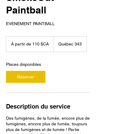
Paintball
EVENEMENT PAINTBALL
À
partir
À partir de 110 $CA
Québec 343
de
110
dollars
canadiens
Places disponibles
Réserver
Description du service
Des fumigènes, de la fumée, encore plus de
fumigènes, encore plus de fumée, toujours
plus de fumigènes et de fumée ! Partie