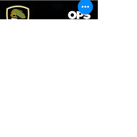
1380, Route 343
Saint-Alphonse-Rodriguez QC
J0K 1W0 Canada
1-800-978-7843
450-883-0000
514-
800-2132
HEURES D'OUVERTURE
Samedi: 8h00 à 17h00
Dimanche: 8h00 à 17h00
Vous pouvez nous rejoindre en tout temps!
1-800-978-7843
(450) 883-0000
(514) 800-2132